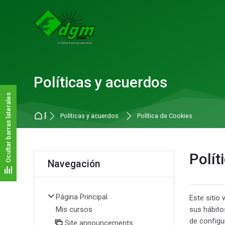
Skip to navigation
Skip to search form
Skip to login form
Salta al contenido principal
Skip to accessibility options
Skip to footer
Skip accessibility options
Políticas y acuerdos
Ocultar barras laterales
Página Principal
Políticas y acuerdos
Política de Cookies
Bloques
Polít
Salta Navegación
Navegación
Página Principal
Este sitio 
sus hábito
Mis cursos
de configu
Site announcements