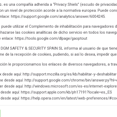
c.
es una compañía adherida a “Privacy Shiels” (escudo de privacida
on un nivel de protección acorde a la normativa europea. Puede cons
enlace: https://support.google.com/analytics/answer/6004245.
a puede utilizar el Complemento de inhabilitación para navegadores 
hazarse las cookies analíticas de dicho servicio en todos los nave
te enlace: https://tools.google.com/dlpage/gaoptout
DGM SAFETY & SECURITY SPAIN SL informa al usuario de que tiene 
rme de la recepción de cookies, pudiendo, si así lo desea, impedir qu
ción le proporcionamos los enlaces de diversos navegadores, a travé
x desde aquí: http://support.mozilla.org/es/kb/habilitar-y-deshabilit
e desde aquí: http://support.google.com/chrome/bin/answer.py?h
rer desde aquí: http://windows.microsoft.com/es-es/internet-explo
i desde aquí: https://support.apple.com/kb/ph17191?locale=es_ES
 desde aquí: https://help.opera.com/en/latest/web-preferences/#co