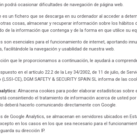
ón podrá ocasionar dificultades de navegación de página web.
 es un fichero que se descarga en su ordenador al acceder a deter
 otras cosas, almacenar y recuperar información sobre los hábitos d
o de la información que contenga y de la forma en que utilice su equ
s son esenciales para el funcionamiento de internet, aportando innu
s, facilitándole la navegación y usabilidad de nuestra web.
ción que le proporcionamos a continuación, le ayudará a comprender
ispuesto en el artículo 22.2 de la Ley 34/2002, de 11 de julio, de Se
o (LSSI-CE), DGM SAFETY & SECURITY SPAIN SL informa de las cooki
alytics:
Almacena cookies para poder elaborar estadísticas sobre el 
está consintiendo el tratamiento de información acerca de usted por 
do deberá hacerlo comunicando directamente con Google.
s de Google Analytics, se almacenan en servidores ubicados en Es
excepto en los casos en los que sea necesario para el funcionamient
guarda su dirección IP.