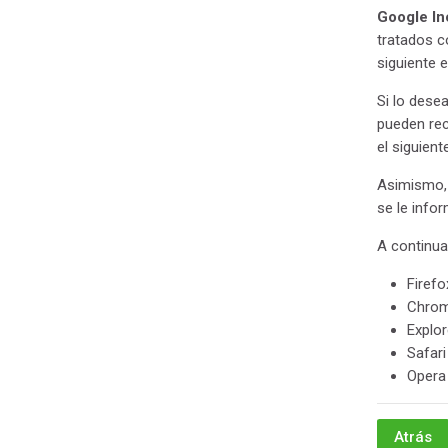
Google In
tratados c
siguiente 
Si lo dese
pueden rec
el siguien
Asimismo, 
se le info
A continua
Firefo
Chrom
Explo
Safar
Opera
Atrás