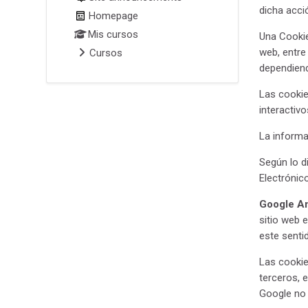
dicha acci
Homepage
Mis cursos
Una Cookie
web, entre
Cursos
dependiend
Las cookie
interactivo
La informa
Según lo d
Electrónic
Google An
sitio web 
este senti
Las cookie
terceros, 
Google no 