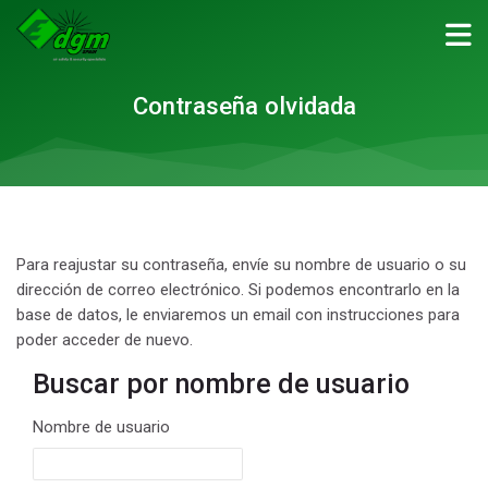
Skip to navigation
Skip to login form
Salta al contenido principal
Skip to accessibility options
Skip to footer
Skip accessibility options
Contraseña olvidada
Para reajustar su contraseña, envíe su nombre de usuario o su
dirección de correo electrónico. Si podemos encontrarlo en la
base de datos, le enviaremos un email con instrucciones para
poder acceder de nuevo.
Buscar por nombre de usuario
Buscar por nombre de usuario
Nombre de usuario