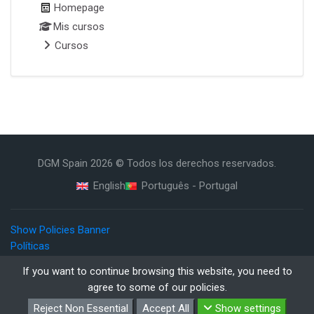
Homepage
Mis cursos
Cursos
DGM Spain
2026
© Todos los derechos reservados.
English
Português - Portugal
Show Policies Banner
Políticas
Resumen de retención de datos
If you want to continue browsing this website, you need to
Descargar la app para dispositivos móviles
agree to some of our policies.
Cambiar al tema estándar
Reject Non Essential
Accept All
Show settings